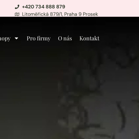
+420 734 888 879
Litoměřická 879/1, Praha 9 Prosek
hopy
Pro firmy
O nás
Kontakt